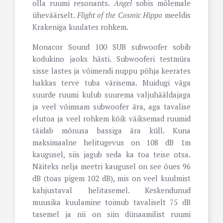
olla ruumi resonants.
Angel
sobis mõlemale
üheväärselt.
Flight of the Cosmic Hippo
meeldis
Krakeniga kuulates rohkem.
Monacor Sound 100 SUB subwoofer sobib
kodukino jaoks hästi. Subwooferi testmüra
sisse lastes ja võimendi nuppu põhja keerates
hakkas terve tuba värisema. Muidugi väga
suurde ruumi kulub suurema valjuhääldajaga
ja veel võimsam subwoofer ära, aga tavalise
elutoa ja veel rohkem kõik väiksemad ruumid
täidab mõnusa bassiga ära küll. Kuna
maksimaalne helitugevus on 108 dB 1m
kaugusel, siis jagub seda ka toa teise otsa.
Näiteks nelja meetri kaugusel on see õues 96
dB (toas pigem 102 dB), mis on veel kuulmist
kahjustaval helitasemel. Keskendunud
muusika kuulamine toimub tavaliselt 75 dB
tasemel ja nii on siin dünaamilist ruumi