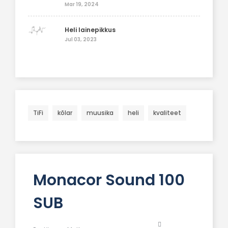
Mar 19, 2024
Heli lainepikkus
Jul 03, 2023
TiFi
kõlar
muusika
heli
kvaliteet
Monacor Sound 100
SUB