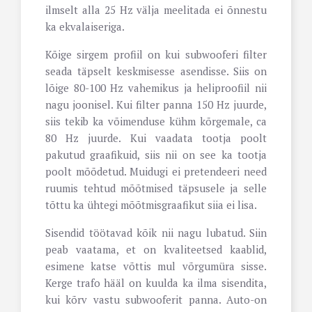
ilmselt alla 25 Hz välja meelitada ei õnnestu
ka ekvalaiseriga.
Kõige sirgem profiil on kui subwooferi filter
seada täpselt keskmisesse asendisse. Siis on
lõige 80-100 Hz vahemikus ja heliproofiil nii
nagu joonisel. Kui filter panna 150 Hz juurde,
siis tekib ka võimenduse kühm kõrgemale, ca
80 Hz juurde. Kui vaadata tootja poolt
pakutud graafikuid, siis nii on see ka tootja
poolt mõõdetud. Muidugi ei pretendeeri need
ruumis tehtud mõõtmised täpsusele ja selle
tõttu ka ühtegi mõõtmisgraafikut siia ei lisa.
Sisendid töötavad kõik nii nagu lubatud. Siin
peab vaatama, et on kvaliteetsed kaablid,
esimene katse võttis mul võrgumüra sisse.
Kerge trafo hääl on kuulda ka ilma sisendita,
kui kõrv vastu subwooferit panna. Auto-on