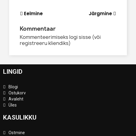
Eelmine
Järgmine
Kommentaar
Kommenteerimiseks logi sisse (või
registreeru kliendiks)
LINGID
Blogi
Ostukorv
Avaleht
Üles
KASULIKKU
Ostmine