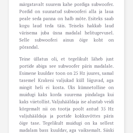
märgatavalt suurem kahe pordiga subwoofer.
Pordid on suunatud subwooferi alla ja laua
peale seda panna on halb mõte. Esiteks saab
kogu laud teda täis. Teiseks hakkab laud
värisema juba üsna madalal helitugevusel.
Selle subwooferi ainus õige koht on
põrandal.
Teine üllatus oli, et tegelikult läheb just
portide abiga see subwoofer päris madalale.
Esimene kuuldav toon on 25 Hz juures, samal
tasemel Krakeni valjukad küll liiguvad, aga
mingit heli ei kosta. Üks kümnetolline on
muidugi kaks korda suurema pindalaga kui
kaks viietollist. Valjuhääldaja ise alustab veidi
kõrgemalt nii on tootja poolt antud 35 Hz
valjuhääldaja ja portide kokkuvõttes päris
õige tase. Tegelikult muidugi on ka sellest
madalam bass kuuldav, aga vaiksemalt. Siiski