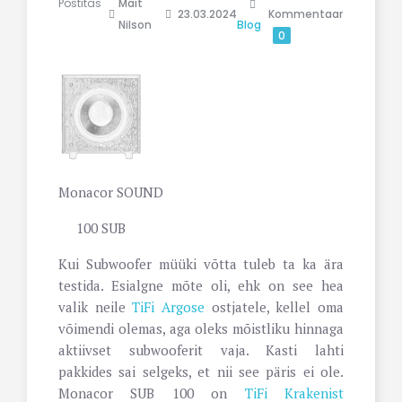
Postitas
Mait
23.03.2024
Kommentaar
Nilson
Blog
0
Monacor SOUND
100 SUB
Kui Subwoofer müüki võtta tuleb ta ka ära
testida. Esialgne mõte oli, ehk on see hea
valik neile
TiFi Argose
ostjatele, kellel oma
võimendi olemas, aga oleks mõistliku hinnaga
aktiivset subwooferit vaja. Kasti lahti
pakkides sai selgeks, et nii see päris ei ole.
Monacor SUB 100 on
TiFi Krakenist