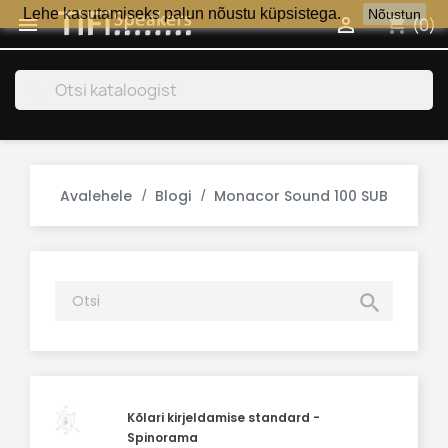
Lehe kasutamiseks palun nõustu küpsistega.
Nõustun
shopping_cart


(0)
search
Avalehele
Blogi
Monacor Sound 100 SUB

Kõlari kirjeldamise standard -
Spinorama