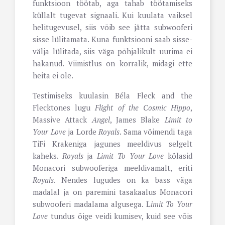
funktsioon töötab, aga tahab töötamiseks
küllalt tugevat signaali. Kui kuulata vaiksel
helitugevusel, siis võib see jätta subwooferi
sisse lülitamata. Kuna funktsiooni saab sisse-
välja lülitada, siis väga põhjalikult uurima ei
hakanud. Viimistlus on korralik, midagi ette
heita ei ole.
Testimiseks kuulasin Béla Fleck and the
Flecktones lugu
Flight of the Cosmic Hippo
,
Massive Attack
Angel
, James Blake
Limit to
Your Love
ja Lorde
Royals
. Sama võimendi taga
TiFi Krakeniga jagunes meeldivus selgelt
kaheks.
Royals
ja
Limit To Your Love
kõlasid
Monacori subwooferiga meeldivamalt, eriti
Royals
. Nendes lugudes on ka bass väga
madalal ja on paremini tasakaalus Monacori
subwooferi madalama algusega. L
imit To Your
Love
tundus õige veidi kumisev, kuid see võis