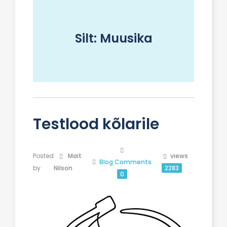
Silt:
Muusika
Testlood kõlarile
Posted
Mait
views
Blog
Comments
by
Nilson
2283
0