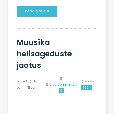
Read More
Muusika
helisageduste
jaotus
Posted
Mait
views
Blog
Comments
by
Nilson
4624
0