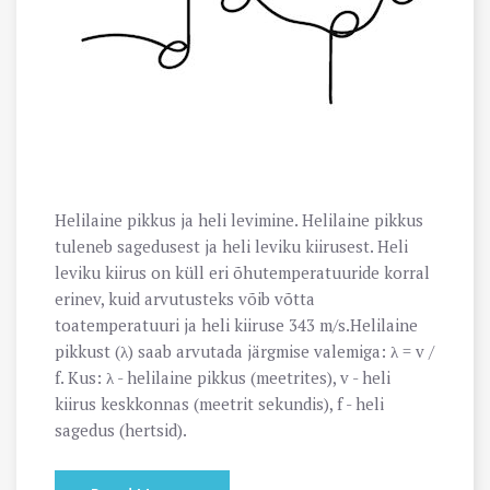
Helilaine pikkus ja heli levimine. Helilaine pikkus
tuleneb sagedusest ja heli leviku kiirusest. Heli
leviku kiirus on küll eri õhutemperatuuride korral
erinev, kuid arvutusteks võib võtta
toatemperatuuri ja heli kiiruse 343 m/s.Helilaine
pikkust (λ) saab arvutada järgmise valemiga: λ = v /
f. Kus: λ - helilaine pikkus (meetrites), v - heli
kiirus keskkonnas (meetrit sekundis), f - heli
sagedus (hertsid).