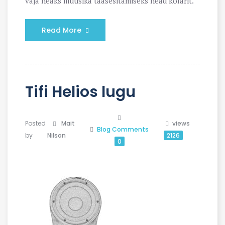
vaja heaks muusika taasesitamiseks head kõlarit.
Read More
Tifi Helios lugu
Posted
Mait
views
Blog
Comments
by
Nilson
2126
0