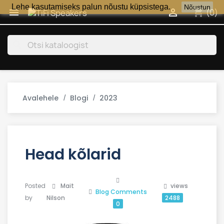
Lehe kasutamiseks palun nõustu küpsistega.
Nõustun
shopping_cart


(0)
search
Avalehele
Blogi
2023
Head kõlarid
Posted
Mait
views
Blog
Comments
by
Nilson
2488
0