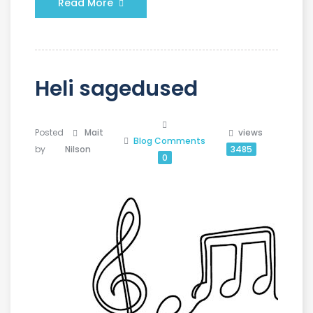
Read More
Heli sagedused
Posted
Mait
views
Blog
Comments
by
Nilson
3485
0