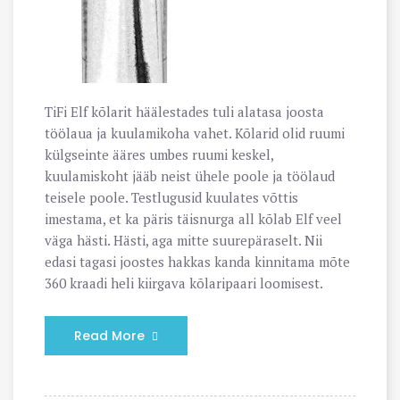
TiFi Elf kõlarit häälestades tuli alatasa joosta
töölaua ja kuulamikoha vahet. Kõlarid olid ruumi
külgseinte ääres umbes ruumi keskel,
kuulamiskoht jääb neist ühele poole ja töölaud
teisele poole. Testlugusid kuulates võttis
imestama, et ka päris täisnurga all kõlab Elf veel
väga hästi. Hästi, aga mitte suurepäraselt. Nii
edasi tagasi joostes hakkas kanda kinnitama mõte
360 kraadi heli kiirgava kõlaripaari loomisest.
Read More