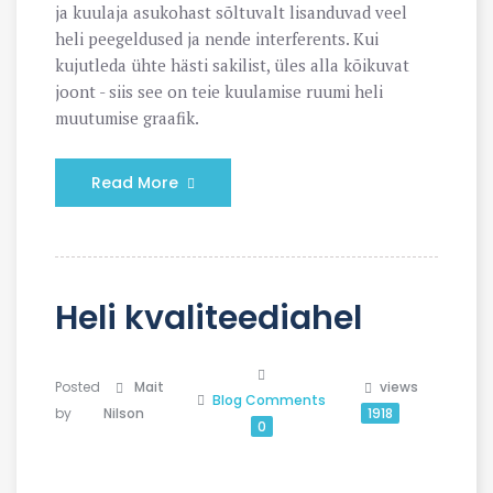
ja kuulaja asukohast sõltuvalt lisanduvad veel
heli peegeldused ja nende interferents. Kui
kujutleda ühte hästi sakilist, üles alla kõikuvat
joont - siis see on teie kuulamise ruumi heli
muutumise graafik.
Read More
Heli kvaliteediahel
Posted
Mait
views
Blog
Comments
by
Nilson
1918
0