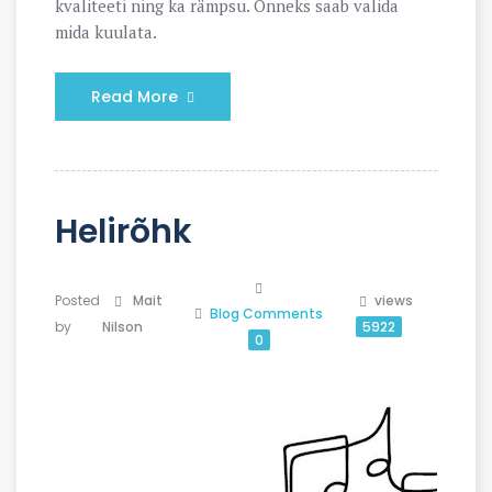
kvaliteeti ning ka rämpsu. Õnneks saab valida
mida kuulata.
Read More
Helirõhk
Posted
Mait
views
Blog
Comments
by
Nilson
5922
0