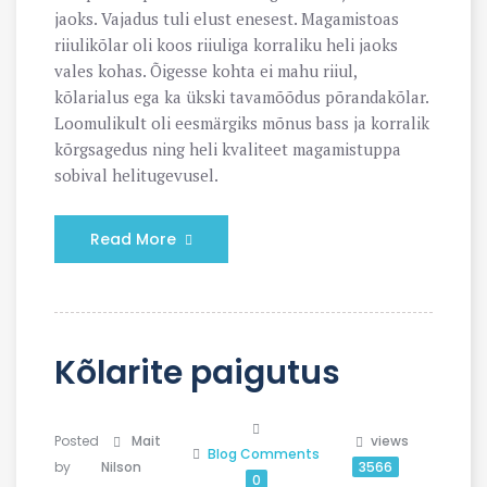
jaoks. Vajadus tuli elust enesest. Magamistoas
riiulikõlar oli koos riiuliga korraliku heli jaoks
vales kohas. Õigesse kohta ei mahu riiul,
kõlarialus ega ka ükski tavamõõdus põrandakõlar.
Loomulikult oli eesmärgiks mõnus bass ja korralik
kõrgsagedus ning heli kvaliteet magamistuppa
sobival helitugevusel.
Read More
Kõlarite paigutus
Posted
Mait
views
Blog
Comments
by
Nilson
3566
0