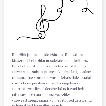
Helirõhk ja süsteemide võimsus. Heli valjust,
täpsemalt helirõhku mõõdetakse detsibellides.
Detsibellide skaala on suhteline on alati mingi
viitväärtuse suhtes (inimese kuulmislävi, seadme
maksimaalne võimekus vms). Detsibellide skaalal
võib olla nii positiivseid kui ka negatiivseid
väärtusi. Positiivsed detsibellid näitavad heli
intensiivsuse suurenemist võrreldes
viiteväärtusega, samas kui negatiivsed detsibellid
näitavad heli intensiivsuse väh