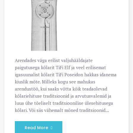
Arendades väga erilist valjuhääldajate
paigutusega kõlarit TiFi Elf ja veel erilisemat
igasuunalist kõlarit TiFi Poseidon hakkas idanema
kiuslik mõte. Milleks kogu see mahukas
arendustöö, kui saaks võtta kõik teadaolevad
kõlariehituse traditsioonid ja arvutusvalemid ja
luua ühe tõeliselt traditsioonilise ülesehitusega
kõlari. Või siis vähemalt mõned traditsioonid...
Read More