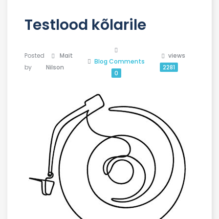
Testlood kõlarile
Posted
Mait
views
Blog
Comments
by
Nilson
2281
0