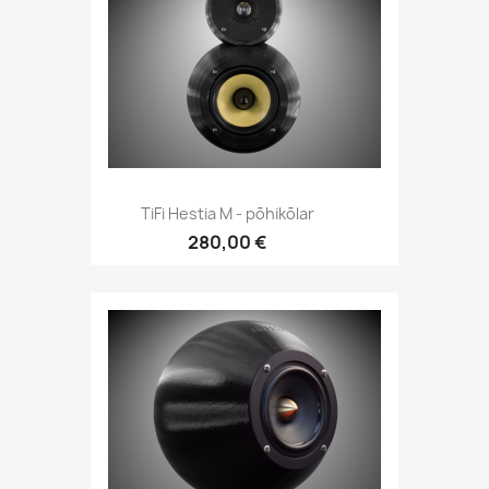
Kiirvaade

TiFi Hestia M - põhikõlar
280,00 €