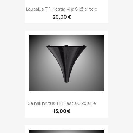
Kiirvaade

Lauaalus TiFi Hestia M ja S kõlaritele
20,00 €
Kiirvaade

Seinakinnitus TiFi Hestia O kõlarile
15,00 €