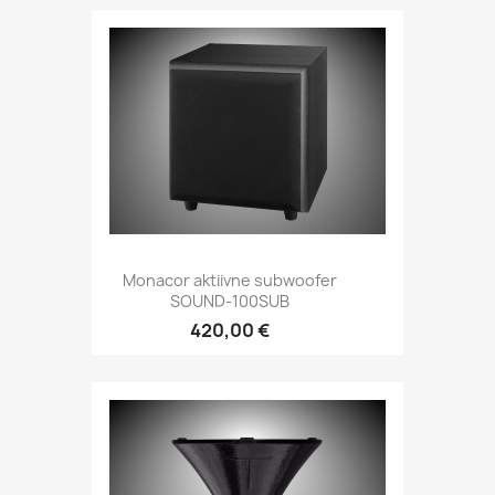
Kiirvaade

Monacor aktiivne subwoofer
SOUND-100SUB
420,00 €