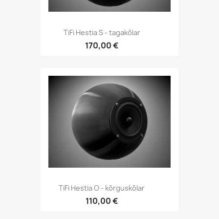
Kiirvaade

TiFi Hestia S - tagakõlar
170,00 €
Kiirvaade

TiFi Hestia O - kõrguskõlar
110,00 €