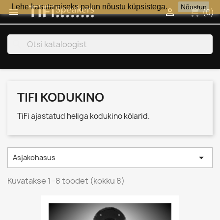
Lehe kasutamiseks palun nõustu küpsistega.
Nõustun
shopping_cart


(0)
search
TIFI KODUKINO
TiFi ajastatud heliga kodukino kõlarid.

Asjakohasus
Kuvatakse 1–8 toodet (kokku 8)