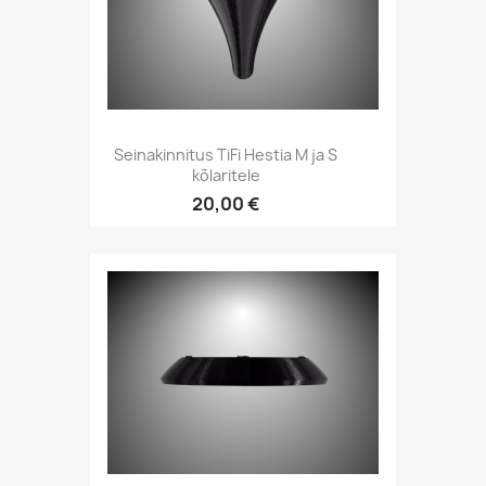
Kiirvaade

Seinakinnitus TiFi Hestia M ja S
kõlaritele
20,00 €