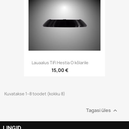
Kiirvaade

Lauaalus TiFi Hestia O kõlarile
15,00 €
Kuvatakse 1–8 toodet (kokku 8)
Tagasi üles

LINGID