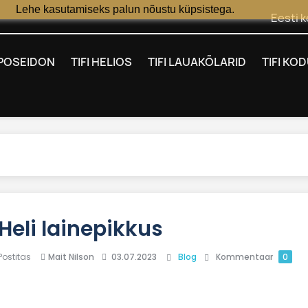
Lehe kasutamiseks palun nõustu küpsistega.
Eesti k
I POSEIDON
TIFI HELIOS
TIFI LAUAKÕLARID
TIFI KO
Heli lainepikkus
Postitas
Mait Nilson
03.07.2023
Blog
Kommentaar
0