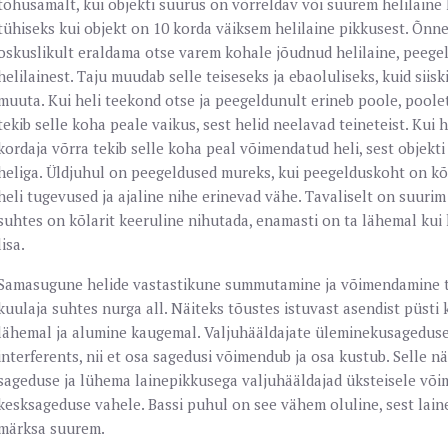
tõhusamalt, kui objekti suurus on võrreldav või suurem helilaine
tühiseks kui objekt on 10 korda väiksem helilaine pikkusest. Õnn
oskuslikult eraldama otse varem kohale jõudnud helilaine, peege
helilainest. Taju muudab selle teiseseks ja ebaoluliseks, kuid siisk
muuta. Kui heli teekond otse ja peegeldunult erineb poole, poolet
tekib selle koha peale vaikus, sest helid neelavad teineteist. Kui 
kordaja võrra tekib selle koha peal võimendatud heli, sest objekti 
heliga. Üldjuhul on peegeldused mureks, kui peegelduskoht on kõl
heli tugevused ja ajaline nihe erinevad vähe. Tavaliselt on suuri
suhtes on kõlarit keeruline nihutada, enamasti on ta lähemal kui l
lisa.
Samasugune helide vastastikune summutamine ja võimendamine tek
kuulaja suhtes nurga all. Näiteks tõustes istuvast asendist püsti 
lähemal ja alumine kaugemal. Valjuhääldajate üleminekusagedusel
interferents, nii et osa sagedusi võimendub ja osa kustub. Sell
sageduse ja lühema lainepikkusega valjuhääldajad üksteisele või
kesksageduse vahele. Bassi puhul on see vähem oluline, sest lai
märksa suurem.