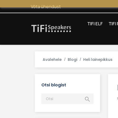
Võta ühendust
TIFI ELF
TIF
Avalehele
Blogi
Heli lainepikkus
Otsi blogist
