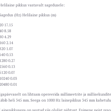
Helilaine pikkus vastavalt sagedusele:
Sagedus (Hz)
Helilaine pikkus (m)
20
17.15
40
8.58
80
4.29
160
2.14
320
1.07
640
0.53
1280
0.27
2560
0.13
5120
0.07
10240
0.03
20480
0.01
Igapäevaselt on lihtsam opereerida millimeetrite ja millisekundit
läbib heli 345 mm. Seega on 1000 Hz lainepikkus 345 mm kahetuh
Lainepikkusega on seotud viis olulist nähtust. Esimene neist reso