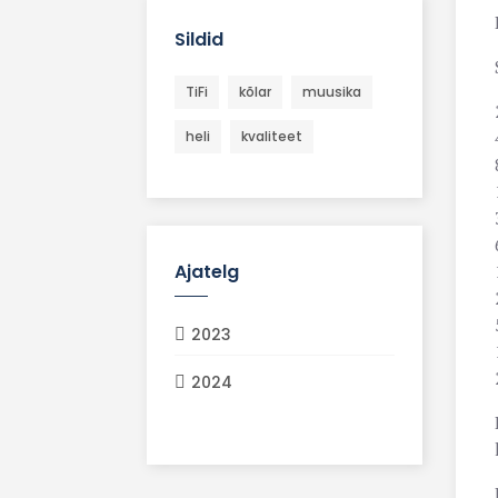
Sildid
TiFi
kõlar
muusika
heli
kvaliteet
Ajatelg
2023
2024