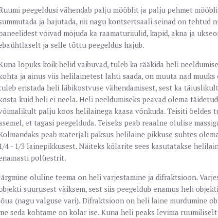
Ruumi peegeldusi vähendab palju mööblit ja palju pehmet mööblit
summutada ja hajutada, nii nagu kontsertsaali seinad on tehtud n
paneelidest võivad mõjuda ka raamaturiiulid, kapid, akna ja ukseor
ebaühtlaselt ja selle tõttu peegeldus hajub.
Kuna lõpuks kõik helid vaibuvad, tuleb ka rääkida heli neeldumises
kohta ja ainus viis helilainetest lahti saada, on muuta nad muuks
tuleb eristada heli läbikostvuse vähendamisest, sest ka täiuslikul
kosta kuid heli ei neela. Heli neeldumiseks peavad olema täidetud
võimalikult palju koos helilainega kaasa võnkuda. Teisiti öeldes tu
asemel, et tagasi peegelduda. Teiseks peab reaalne olulise massi
Kolmandaks peab materjali paksus helilaine pikkuse suhtes olema
1/4 - 1/3 lainepikkusest. Näiteks kõlarite sees kasutatakse helil
enamasti polüestrit.
Järgmine oluline teema on heli varjestamine ja difraktsioon. Varj
objekti suurusest väiksem, sest siis peegeldub enamus heli objektil
jõua (nagu valguse vari). Difraktsioon on heli laine murdumine ob
me seda kohtame on kõlar ise. Kuna heli peaks levima ruumiliselt i