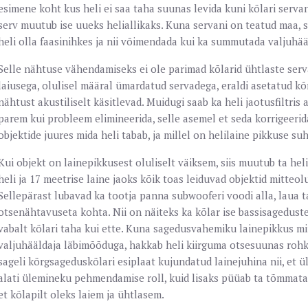
esimene koht kus heli ei saa taha suunas levida kuni kõlari serva
serv muutub ise uueks heliallikaks. Kuna servani on teatud maa, si
heli olla faasinihkes ja nii võimendada kui ka summutada valjuhää
Selle nähtuse vähendamiseks ei ole parimad kõlarid ühtlaste serv
laiusega, olulisel määral ümardatud servadega, eraldi asetatud k
nähtust akustiliselt käsitlevad. Muidugi saab ka heli jaotusfiltris 
parem kui probleem elimineerida, selle asemel et seda korrigeeri
objektide juures mida heli tabab, ja millel on helilaine pikkuse su
Kui objekt on lainepikkusest oluliselt väiksem, siis muutub ta heli
heli ja 17 meetrise laine jaoks kõik toas leiduvad objektid mitteolul
Sellepärast lubavad ka tootja panna subwooferi voodi alla, laua t
otsenähtavuseta kohta. Nii on näiteks ka kõlar ise bassisagedust
vabalt kõlari taha kui ette. Kuna sagedusvahemiku lainepikkus m
valjuhääldaja läbimõõduga, hakkab heli kiirguma otsesuunas ro
sageli kõrgsageduskõlari esiplaat kujundatud lainejuhina nii, et 
alati ülemineku pehmendamise roll, kuid lisaks püüab ta tõmmata k
et kõlapilt oleks laiem ja ühtlasem.