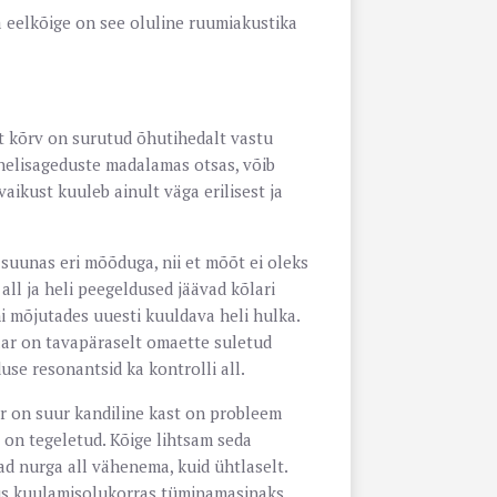
 eelkõige on see oluline ruumiakustika
et kõrv on surutud õhutihedalt vastu
 helisageduste madalamas otsas, võib
vaikust kuuleb ainult väga erilisest ja
suunas eri mõõduga, nii et mõõt ei oleks
 all ja heli peegeldused jäävad kõlari
i mõjutades uuesti kuuldava heli hulka.
lar on tavapäraselt omaette suletud
se resonantsid ka kontrolli all.
ar on suur kandiline kast on probleem
 on tegeletud. Kõige lihtsam seda
ad nurga all vähenema, kuid ühtlaselt.
us kuulamisolukorras tüminamasinaks,