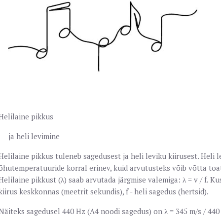
Helilaine pikkus
ja heli levimine
Helilaine pikkus tuleneb sagedusest ja heli leviku kiirusest. Heli le
õhutemperatuuride korral erinev, kuid arvutusteks võib võtta toat
Helilaine pikkust (λ) saab arvutada järgmise valemiga: λ = v / f. Kus:
kiirus keskkonnas (meetrit sekundis), f - heli sagedus (hertsid).
Näiteks sagedusel 440 Hz (A4 noodi sagedus) on λ = 345 m/s / 440 