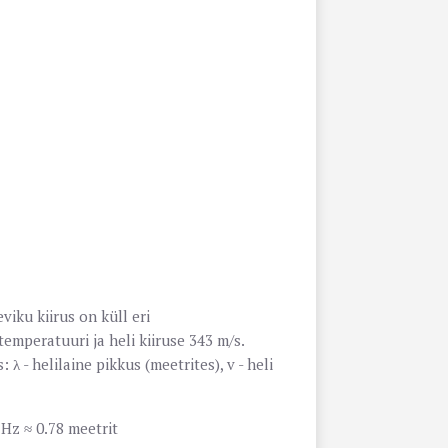
viku kiirus on küll eri
emperatuuri ja heli kiiruse 343 m/s.
 λ - helilaine pikkus (meetrites), v - heli
Hz ≈ 0.78 meetrit