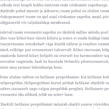
vaibuda sest langeb kokku süsteemi enda võnkumise sagedusega.
objektide puhul massist ja jäikusest, ruumi puhul on oluline ruum
elukogemusest teame on igal asjal võnkumise sagedus, majal, põra
külgpaneelil või valjuhääldaja membraanil.
Suletud ruumi resonantsi sagedus on ükskõik millise mõõdu pool l
ühes toas kõlari bass täiesti kõlatu ja teises ei suuda kuidagi tü
(taas)esitamise seisukohalt väga kiuslik nähtus ja reaalses ruumi
mäed, eelkõige just resonantsist tulenevalt. Kõlari siseruumi, kül
omakorda häireid kõlari helipilti nii otseselt kui harmooniliste 
keeruline vaigistada. Saab ka kasutada Helmoltz piluresonaatorit,
mõne muu sarnase lahendusega koos.
Teine oluline nähtus on helilaine peegeldumine. Kui helilaine kohta
helipeegeldus. Helipeegelduse korral põrkab helilaine objektilt ta
suhtes (sarnaselt nagu valgus peegeldub peeglist). Helilainete pe
resonantsi üks allikaid, tekib nn seisev laine.
Objektilt helilaine peegeldumist mõjutab objekti suurus võrreldes