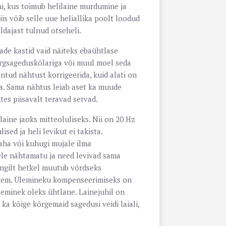
ni, kus toimub helilaine murdumine ja
is võib selle uue heliallika poolt loodud
ldajast tulnud otseheli.
ade kastid vaid näiteks ebaühtlase
õrgsageduskõlariga või muul moel seda
antud nähtust korrigeerida, kuid alati on
da. Sama nähtus leiab aset ka muude
htes piisavalt teravad servad.
laine jaoks mitteoluliseks. Nii on 20 Hz
ised ja heli levikut ei takista.
aha või kuhugi mujale ilma
ele nähtamatu ja need levivad sama
ingilt hetkel muutub võrdseks
hkem. Ülemineku kompenseerimiseks on
üleminek oleks ühtlane. Lainejuhil on
a kõige kõrgemaid sagedusi veidi laiali,