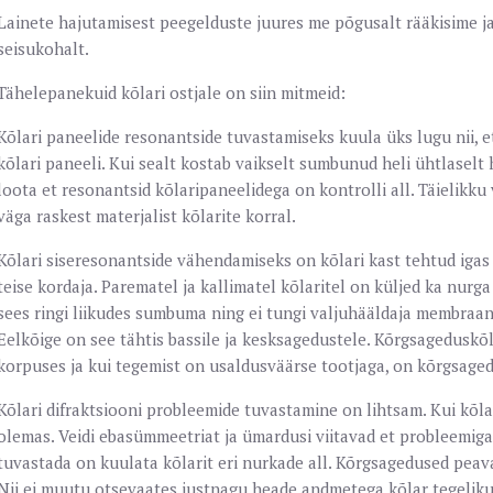
Lainete hajutamisest peegelduste juures me põgusalt rääkisime ja
seisukohalt.
Tähelepanekuid kõlari ostjale on siin mitmeid:
Kõlari paneelide resonantside tuvastamiseks kuula üks lugu nii, 
kõlari paneeli. Kui sealt kostab vaikselt sumbunud heli ühtlaselt
loota et resonantsid kõlaripaneelidega on kontrolli all. Täielikku 
väga raskest materjalist kõlarite korral.
Kõlari siseresonantside vähendamiseks on kõlari kast tehtud igas 
teise kordaja. Parematel ja kallimatel kõlaritel on küljed ka nurga
sees ringi liikudes sumbuma ning ei tungi valjuhääldaja membraan
Eelkõige on see tähtis bassile ja kesksagedustele. Kõrgsageduskõ
korpuses ja kui tegemist on usaldusväärse tootjaga, on kõrgsagedu
Kõlari difraktsiooni probleemide tuvastamine on lihtsam. Kui kõl
olemas. Veidi ebasümmeetriat ja ümardusi viitavad et probleemiga
tuvastada on kuulata kõlarit eri nurkade all. Kõrgsagedused peav
Nii ei muutu otsevaates justnagu heade andmetega kõlar tegelik