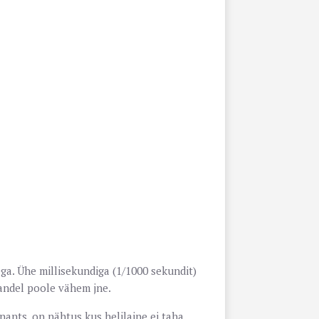
ega. Ühe millisekundiga (1/1000 sekundit)
andel poole vähem jne.
nants, on nähtus kus helilaine ei taha