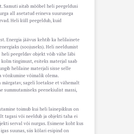
. Samuti aitab mööbel heli peegeldusi
urga all asetatud erineva suurusega
vad. Heli küll peegeldub, kuid
t. Energia jäävus kehtib ka helilainete
 energiaks (soojuseks). Heli neeldumist
t heli peegeldav objekt võib vähe läbi
 kolm tingimust, esiteks materjal saab
ngib helilaine materjali sisse selle
ga võnkumine võimalik olema.
 märgatav, sageli loetakse et vähemalt
aine summutamiseks peenekiulist massi,
estamine toimub kui heli lainepikkus on
t tagasi või neeldub ja objekti taha ei
jekti serval või nurgas. Esimene koht kus
gas suunas, siis kõlari esipind on