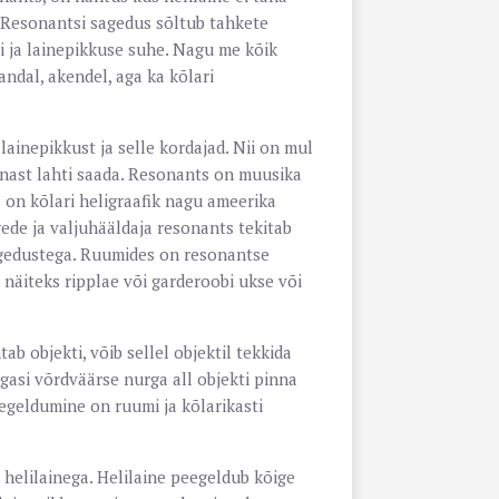
 Resonantsi sagedus sõltub tahkete
i ja lainepikkuse suhe. Nagu me kõik
ndal, akendel, aga ka kõlari
ainepikkust ja selle kordajad. Nii on mul
minast lahti saada. Resonants on muusika
s on kõlari heligraafik nagu ameerika
gede ja valjuhääldaja resonants tekitab
sagedustega. Ruumides on resonantse
 näiteks ripplae või garderoobi ukse või
b objekti, võib sellel objektil tekkida
gasi võrdväärse nurga all objekti pinna
egeldumine on ruumi ja kõlarikasti
 helilainega. Helilaine peegeldub kõige