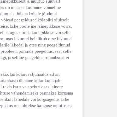
 lainepikkusest ja muutub sujuvalt
eks on inimese kuulmine võimeline
ldunud ja hiljem kohale jõudnud
i võivad peegeldused kõlapilti oluliselt
eise, kahe poole jne lainepikkuse võrra,
heli kaugus erineb lainepikkuse või selle
suunas liikunud heli liitub otse liikunud
arile lähedal ja otse ning peegeldunud
m probleem põranda peegeldus, sest selle
agi, ja selline peegeldus ruumilisust ei
ib, kui kõlari valjuhääldajad on
kõlarikasti ülemine kõlar kuulajale
 tekib kattuva spektri osas lainete
e nähtuse vähendamiseks pannakse kõrgema
melikult lähedale või kõrgsagedus kahe
nepikkus on suhtelise kauguse muutusest