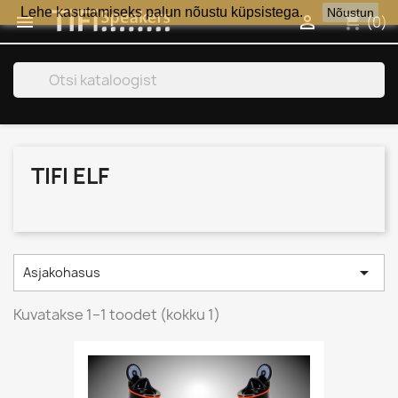
Lehe kasutamiseks palun nõustu küpsistega.
Nõustun
shopping_cart


(0)
search
TIFI ELF

Asjakohasus
Kuvatakse 1–1 toodet (kokku 1)