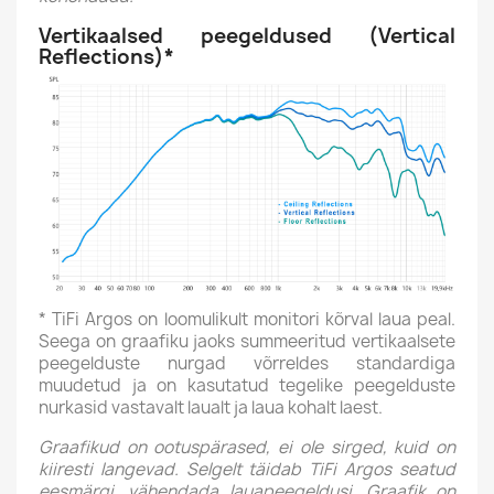
Vertikaalsed peegeldused (Vertical
Reflections)*
* TiFi Argos on loomulikult monitori kõrval laua peal.
Seega on graafiku jaoks summeeritud vertikaalsete
peegelduste nurgad võrreldes standardiga
muudetud ja on kasutatud tegelike peegelduste
nurkasid vastavalt laualt ja laua kohalt laest.
Graafikud on ootuspärased, ei ole sirged, kuid on
kiiresti langevad. Selgelt täidab TiFi Argos seatud
eesmärgi, vähendada lauapeegeldusi. Graafik on