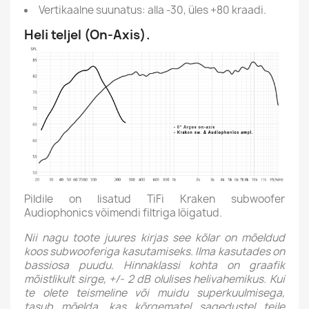
Vertikaalne suunatus: alla -30, üles +80 kraadi.
Heli teljel (On-Axis).
Pildile on lisatud TiFi Kraken subwoofer
Audiophonics võimendi filtriga lõigatud.
Nii nagu toote juures kirjas see kõlar on mõeldud
koos subwooferiga kasutamiseks. Ilma kasutades on
bassiosa puudu. Hinnaklassi kohta on graafik
mõistlikult sirge, +/- 2 dB olulises helivahemikus. Kui
te olete teismeline või muidu superkuulmisega,
tasub mõelda, kas kõrgematel sagedustel teile