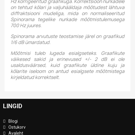
Hz korrigeeritud graafikuga. Korrektsioon nurkadele
on tehtud kõlari ja valjuhääldaja mõõtudest lähtuva
diffraktsiooni mudeliga, mida on normaliseeritud
Spinorama tegelike nurkade mõõtmistulemusega
700 Hz juures.
Spinorama arvutuste teostamise järel on graafikud
1/6 dB ümardatud.
Mõõtmisi tuleb lugeda esialgseteks.
Graafikute
väikesed sakid ja erinevused +/- 2 dB ei ole
usaldusväärsed, kuid graafikute üldine kuju ja
kõlarite iseloom on antud esialgsete mõõtmistega
kirjeldatud korrektselt.
LINGID
Blogi
Ostukorv
Avaleht