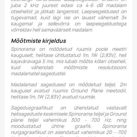
juba 2 kHz juurest edasi ca 4-6 dB madalam
otsehelist ja jätkab langemist. Laepeegeldused on
tugevamad, kuid lagi ise on lauast vähemalt 3x
kaugemal ja sellevõrra on laepeegeldustega
võrreldav heli samaväärselt madalam.
Mõõtmiste kirjeldus
Spinorama on mõõdetud ruumis poole meetri
kauguselt, helitase ühtlustatud 1m, 1W (2,83V), heli
kajaväravaga 5 ms, mis lubab mõõta kõlari otseheli,
kuid vähendab mõõtmiste resolutsiooni
madalamatel sagedustel.
Madalamad sagedused on mõõdetud teljel, 2m
kaugusel avatud ruumis Ground Plane meetodil,
helitase 1m, 1W (2,83V) avatud ruumile.
Sagedusgraafikud on ühendatud vastavalt
helisageduste keskmisele Spinorama teljel ja Ground
plane teljel vahemikus 300 - 700 Hz, ning
moodustatud ühtne graafik. Spinorama
nurgagraafikud on asendatud vahemikus 20 - 700