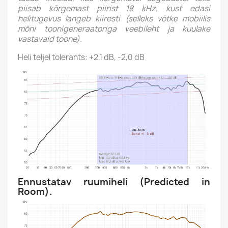
piisab kõrgemast piirist 18 kHz, kust edasi
helitugevus langeb kiiresti (selleks võtke mobiilis
mõni toonigeneraatoriga veebileht ja kuulake
vastavaid toone).
Heli teljel tolerants: +2,1 dB, -2,0 dB
Ennustatav ruumiheli (Predicted in
Room).