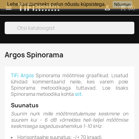
Lehe kasutamiseks palun nõustu küpsistega.
Nõustun
shopping_cart


(0)
search
Argos Spinorama
TiFi Argos
Spinorama mõõtmise graafikud. Lisatud
lühidad kommentaarid neile, kes varem pole
Spinorama metoodikaga tuttavad. Loe lisaks
Spinorama metoodika kohta
siit
.
Suunatus
Suurim nurk mille mõõtmistulemuse keskmine
on
suurem kui - 6 dB võrreldes heli-teljel mõõtmise
keskmisega
sagedusvahemikus 1-10 kHz.
Horisontaalne suunatus: -/+ 70 kraadi.