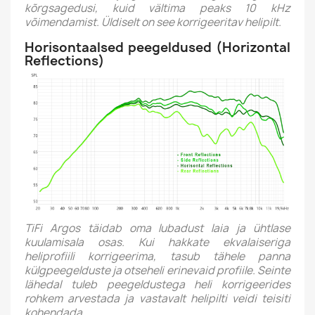
kõrgsagedusi, kuid vältima peaks 10 kHz
võimendamist. Üldiselt on see korrigeeritav helipilt.
Horisontaalsed peegeldused (Horizontal
Reflections)
TiFi Argos täidab oma lubadust laia ja ühtlase
kuulamisala osas. Kui hakkate ekvalaiseriga
heliprofiili korrigeerima,
tasub tähele panna
külgpeegelduste ja otseheli erinevaid profiile.
Seinte
lähedal tuleb peegeldustega heli korrigeerides
rohkem arvestada ja vastavalt helipilti veidi teisiti
kohendada.