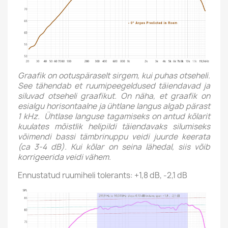
Graafik on ootuspäraselt sirgem, kui puhas otseheli.
See tähendab et ruumipeegeldused täiendavad ja
siluvad otseheli graafikut. On näha, et graafik on
esialgu horisontaalne ja ühtlane langus algab pärast
1 kHz. Ühtlase languse tagamiseks on antud kõlarit
kuulates mõistlik helipildi täiendavaks silumiseks
võimendi bassi tämbrinuppu veidi juurde keerata
(ca 3-4 dB). Kui kõlar on seina lähedal, siis võib
korrigeerida veidi vähem.
Ennustatud ruumiheli tolerants: +1,8 dB, -2,1 dB