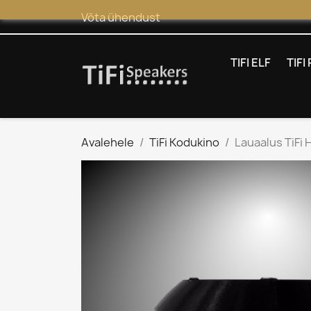
Võta ühendust
TIFI ELF
TIF
Avalehele
TiFi Kodukino
Lauaalus TiFi H