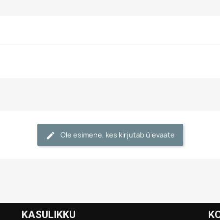
Ole esimene, kes kirjutab ülevaate
KASULIKKU
K