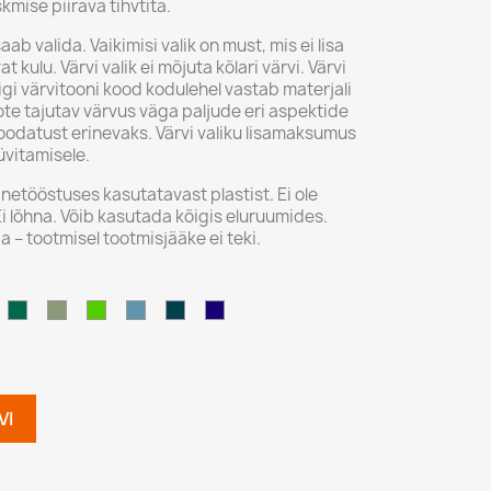
skmise piirava tihvtita.
ab valida. Vaikimisi valik on must, mis ei lisa
kulu. Värvi valik ei mõjuta kõlari värvi. Värvi
igi värvitooni kood kodulehel vastab materjali
ote tajutav värvus väga paljude eri aspektide
oodatust erinevaks. Värvi valiku lisamaksumus
üvitamisele.
netööstuses kasutatavast plastist. Ei ole
i lõhna. Võib kasutada kõigis eluruumides.
ga – tootmisel tootmisjääke ei teki.
ruunikaspunane
türkiisroheline
pistaatsiaroheline
neoonroheline
pastellsinine
ookeanisinine
öösinine
äbip.)
(läbip.)
(läbip.)
VI