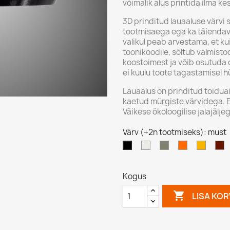
võimalik alus printida ilma ke
3D prinditud lauaaluse värvi sa
tootmisaega ega ka täiendavat 
valikul peab arvestama, et ku
toonikoodile, sõltub valmisto
koostoimest ja võib osutuda 
ei kuulu toote tagastamisel h
Lauaalus on prinditud toiduai
kaetud mürgiste värvidega. E
Väikese ökoloogilise jalajälje
Värv (+2n tootmiseks): must
valge
hall
oranz
kollane
p
must
(l
Kogus

LISA KOR