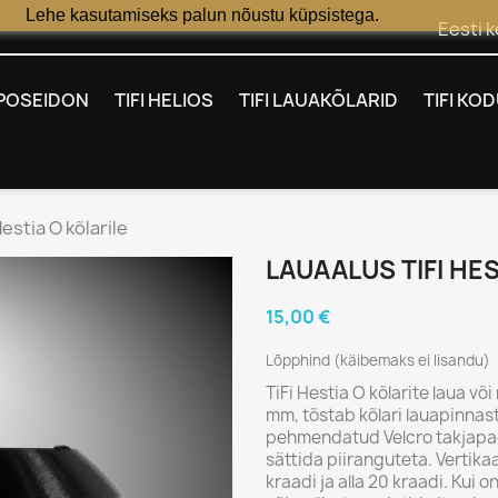
Lehe kasutamiseks palun nõustu küpsistega.
Eesti k
I POSEIDON
TIFI HELIOS
TIFI LAUAKÕLARID
TIFI KO
estia O kõlarile
LAUAALUS TIFI HES
15,00 €
Lõpphind (käibemaks ei lisandu)
TiFi Hestia O kõlarite laua või
mm, tõstab kõlari lauapinnas
pehmendatud Velcro takjapae
sättida piiranguteta. Vertika
kraadi ja alla 20 kraadi. Kui o