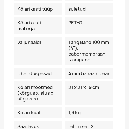
Kõlarikasti tüüp
suletud
Kõlarikasti
PET-G
materjal
Valjuhääldi 1
Tang Band 100 mm
(4"),
pabermembraan,
faasipunn
Ühenduspesad
4 mm banaan, paar
Kõlari mõõtmed
21 x 21 x 19 cm
(kõrgus x laius x
sügavus)
Kõlari kaal
1,9 kg
Saadavus
tellimisel, 2