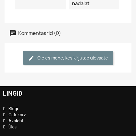
nädalat
Kommentaarid (0)
Ole esimene, kes kirjutab ülevaate
LINGID
Blogi
Ostukorv
Avaleht
Üles