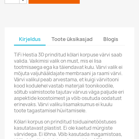
Kirjeldus
Toote üksikasjad
Blogis
TiFi Hestia 3D prinditud kõlari korpuse värvi saab
valida. Vaikimisi valik on must, mis ei lisa
tootmisaega ega ka täiendavat kulu. Värvi valik ei
mõjuta valjuhääldajate membraani ja raami värvi.
Värvi valikul peab arvestama, et kuigi värvitooni
kood kodulehel vastab materjali toonikoodile,
sõltub valmistoote tajutav värvus väga paljude eri
aspektide koostoimest ja võib osutuda oodatust
erinevaks. Värvi valiku lisamaksumus ei kuulu
toote tagastamisel hüvitamisele.
Kõlari korpus on prinditud toiduainetööstuses
kasutatavast plastist. Ei ole kaetud mürgiste
värvidega. Ei lõhna. Võib kasutada magamistoas,