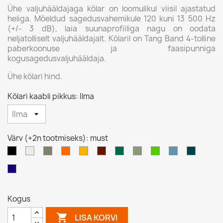
Ühe valjuhääldajaga kõlar on loomulikul viisil ajastatud
heliga. Mõeldud sagedusvahemikule 120 kuni 13 500 Hz
(+/- 3 dB), laia suunaprofiiliga nagu on oodata
neljatolliselt valjuhääldajalt. Kõlaril on Tang Band 4-tolline
paberkoonuse ja faasipunniga
kogusagedusvaljuhääldaja.
Ühe kõlari hind.
Kõlari kaabli pikkus: Ilma
Värv (+2n tootmiseks): must
valge
hall
oranz
kollane
pruunikaspunane
türkiisroheline
pistaatsiaroheline
neoonroheline
pastellsinine
ookeani
must
(läbip.)
(läbip.)
öösinine
(läbip.)
Kogus

LISA KORVI