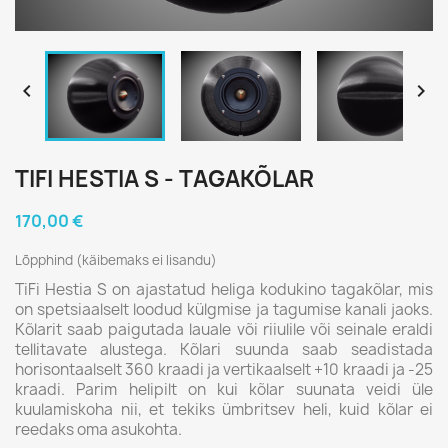


TIFI HESTIA S - TAGAKÕLAR
170,00 €
Lõpphind (käibemaks ei lisandu)
TiFi Hestia S on ajastatud heliga kodukino tagakõlar, mis
on spetsiaalselt loodud külgmise ja tagumise kanali jaoks.
Kõlarit saab paigutada lauale või riiulile või seinale eraldi
tellitavate alustega. Kõlari suunda saab seadistada
horisontaalselt 360 kraadi ja vertikaalselt +10 kraadi ja -25
kraadi. Parim helipilt on kui kõlar suunata veidi üle
kuulamiskoha nii, et tekiks ümbritsev heli, kuid kõlar ei
reedaks oma asukohta.