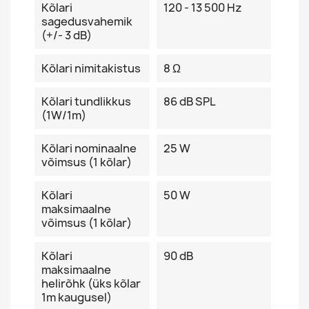
Kõlari
120 - 13 500 Hz
sagedusvahemik
(+/- 3 dB)
Kõlari nimitakistus
8 Ω
Kõlari tundlikkus
86 dB SPL
(1W/1m)
Kõlari nominaalne
25 W
võimsus (1 kõlar)
Kõlari
50 W
maksimaalne
võimsus (1 kõlar)
Kõlari
90 dB
maksimaalne
helirõhk (üks kõlar
1m kaugusel)