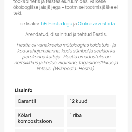
töökabinetis ja teistes eluruumides. Väikese
ökoloogilise jalajäljega – tootmisel tootmisjääke ei
teki.
Loe lisaks:
TiFi Hestia lugu
ja
Oluline arvestada
Arendatud, disainitud ja tehtud Eestis.
Hestia oli vanakreeka mütoloogias koldetule- ja
kodurahujumalanna, kodu sümbol ja seeläbi ka
perekonna kaitsja. Hestia omadusteks on
neitsilikkus ja kodus viibimine, tagasihoidlikkus ja
lihtsus. (Wikipedia: Hestia).
Lisainfo
Garantii
12 kuud
Kõlari
1 riba
kompositsioon